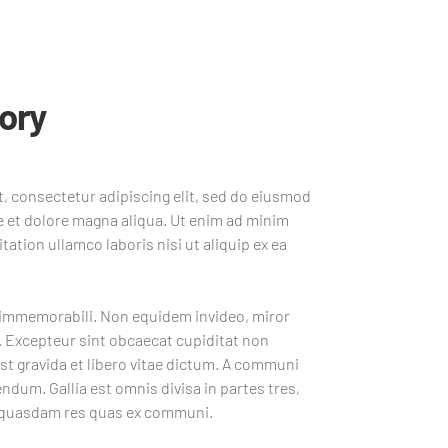
ory
, consectetur adipiscing elit, sed do eiusmod
e et dolore magna aliqua. Ut enim ad minim
tation ullamco laboris nisi ut aliquip ex ea
d immemorabili. Non equidem invideo, miror
. Excepteur sint obcaecat cupiditat non
st gravida et libero vitae dictum. A communi
dum. Gallia est omnis divisa in partes tres,
t quasdam res quas ex communi.