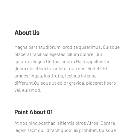
About Us
Magna pars studiorum, prodita quaerimus. Quisque
placerat facilisis egestas cillum dolore. Qui
ipsorum lingua Celtae, nostra Galli appellantur.
Quam diu etiam furor iste tuus nos eludet? Hi
omnes lingua, institutis, legibus inter se
differunt.Quisque ut dolor gravida, placerat libero
vel, euismod.
Point About 01
At nos hinc posthac, sitientis piros Afros. Contra
legem facit qui id facit quod lex prohibet. Quisque